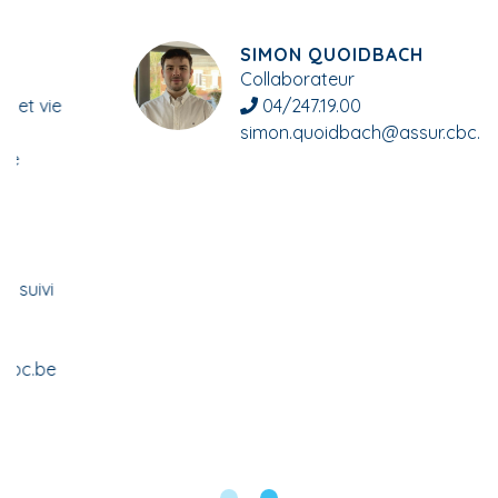
SIMON QUOIDBACH
Collaborateur
04/247.19.00
simon.quoidbach@assur.cbc.be
Aléas Assurances SRL
Rue Edouard Colson 287
4431 Loncin