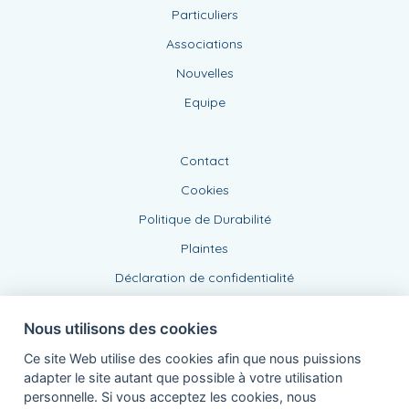
Politique de Durabilité
Plaintes
Déclaration de confidentialité
Agent lié, BE0474450358
de KBC Assurances sa
Professor Roger Van Overstraetenplein 2
3000 Louvain - Belgique
TVA BE 0403.552.563 - RPR Louvain
Powered by
KBC-Agent
(
versie 3.21.0
)
Nous utilisons des cookies
Bene.be
© 2026 tous droits réservés
Ce site Web utilise des cookies afin que nous puissions
adapter le site autant que possible à votre utilisation
personnelle. Si vous acceptez les cookies, nous